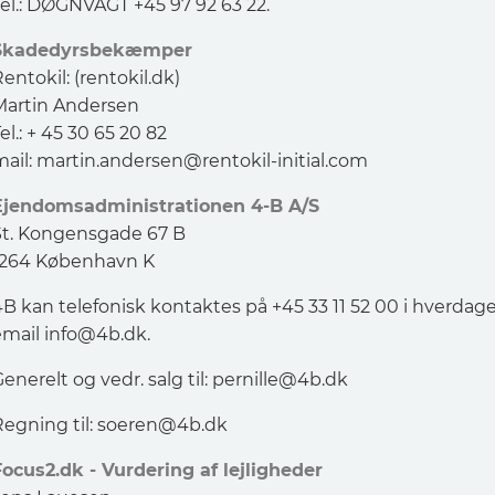
Tel.: DØGNVAGT +45 97 92 63 22.
Skadedyrsbekæmper
entokil: (rentokil.dk)
Martin Andersen
el.: + 45 30 65 20 82
mail:
martin.andersen@rentokil-initial.com
Ejendomsadministrationen 4-B A/S
St. Kongensgade 67 B
1264 København K
B kan telefonisk kontaktes på +45 33 11 52 00 i hverdage
email
info@4b.dk
.
enerelt og vedr. salg til:
pernille@4b.dk
egning til:
soeren@4b.dk
Focus2.dk - Vurdering af lejligheder