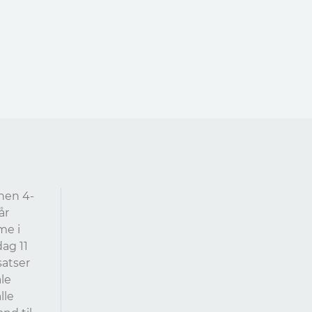
nen 4-
år
me i
dag 11
satser
le
lle