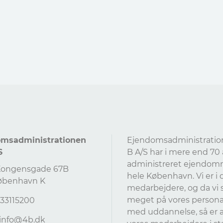
omsadministrationen
Ejendomsadministratio
S
B A/S har i mere end 70 
administreret ejendom
Kongensgade 67B
hele København. Vi er i 
øbenhavn K
medarbejdere, og da vi 
meget på vores persona
4533115200
med uddannelse, så er a
info@4b.dk