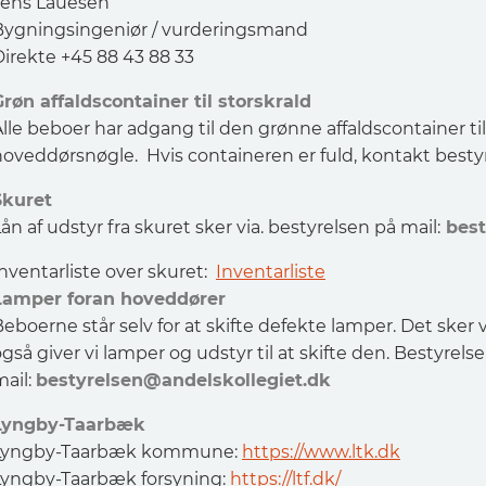
Jens Lauesen
Bygningsingeniør / vurderingsmand
Direkte +45 88 43 88 33
Grøn affaldscontainer til storskrald
lle beboer har adgang til den grønne affaldscontainer ti
hoveddørsnøgle. Hvis containeren er fuld, kontakt bestyr
Skuret
ån af udstyr fra skuret sker via. bestyrelsen på mail:
best
nventarliste over skuret:
Inventarliste
Lamper foran hoveddører
eboerne står selv for at skifte defekte lamper. Det sker 
gså giver vi lamper og udstyr til at skifte den. Bestyrel
mail:
bestyrelsen@andelskollegiet.dk
Lyngby-Taarbæk
Lyngby-Taarbæk kommune:
https://www.ltk.dk
Lyngby-Taarbæk forsyning:
https://ltf.dk/