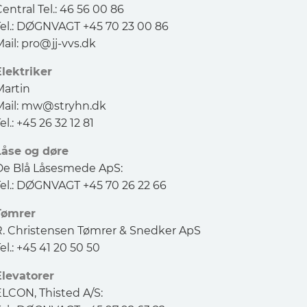
entral Tel.: 46 56 00 86
Tel.: DØGNVAGT +45 70 23 00 86
ail:
pro@jj-vvs.dk
Elektriker
Martin
ail:
mw@stryhn.dk
el.: +45 26 32 12 81
Låse og døre
De Blå Låsesmede ApS:
Tel.: DØGNVAGT +45 70 26 22 66
Tømrer
R. Christensen Tømrer & Snedker ApS
el.: +45 41 20 50 50
Elevatorer
ELCON, Thisted A/S: