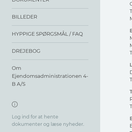
C
BILLEDER
M
HYPPIGE SPØRGSMÅL / FAQ
M
DREJEBOG
T
Om
Ejendomsadministrationen 4-
B A/S
T
Log ind for at hente
dokumenter og læse nyheder.